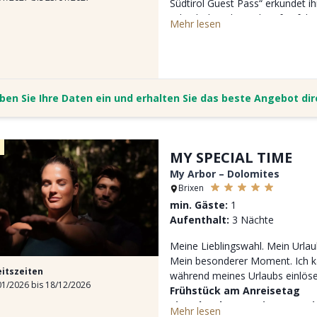
Südtirol Guest Pass“ erkundet ih
oder ihr begebt euch auf geführ
Mehr lesen
Urlaubsregion Gitschberg-Jochta
ben Sie Ihre Daten ein und erhalten Sie das beste Angebot di
MY SPECIAL TIME
My Arbor – Dolomites
Brixen
min. Gäste:
1
Aufenthalt:
3 Nächte
Meine Lieblingswahl. Mein Urlau
Mein besonderer Moment. Ich k
eitszeiten
während meines Urlaubs einlöse
1/2026 bis 18/12/2026
Frühstück am Anreisetag
Eine Flasche Franciacorta 
Mehr lesen