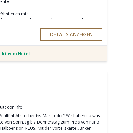
ente!
wöhnt euch mit:
e für einen Erwachsenen und maximal 2 Kindern
ck, Mittag-, und Abendeessen sowie allen
DETAILS ANZEIGEN
ng mit nur
einem Erwachsenen
und zwei Kindern in
rekt vom Hotel
mmen Ferienzeiten und Feiertage.
ut:
don, fre
Wohlfühl-Abstecher ins Masl, oder? Wir haben da was
hte von Sonntag bis Donnerstag zum Preis von nur 3
Halbpension PLUS. Mit der Vorteilskarte „Brixen