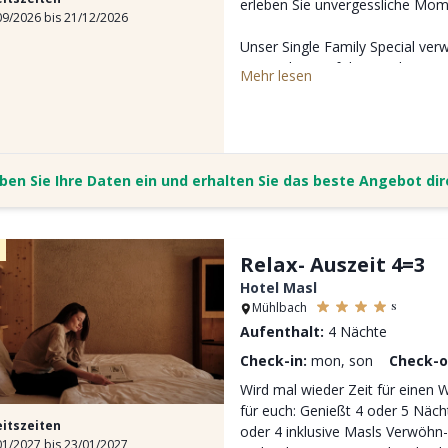
erleben Sie unvergessliche Mom
9/2026 bis 21/12/2026
Unser Single Family Special ver
25% Rabatt auf die Family Suit
Mehr lesen
AKI Verwöhnpension mit Frühstü
alkoholfreien Getränken
allen AKI Inklusivleistungen
Das Angebot gilt für die Belegu
ben Sie Ihre Daten ein und erhalten Sie das beste Angebot di
einer Family Suite.
Buchbar ab 2 Nächten, ausgeno
Relax- Auszeit 4=3
Hotel Masl
s
Mühlbach
Aufenthalt:
4 Nächte
Check-in:
mon, son
Check-o
Wird mal wieder Zeit für einen 
für euch: Genießt 4 oder 5 Näc
eitszeiten
oder 4 inklusive Masls Verwöhn-
1/2027 bis 23/01/2027