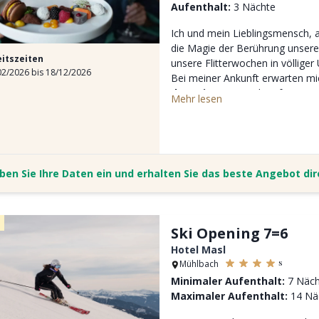
Aufenthalt:
3 Nächte
Ich und mein Lieblingsmensch, 
die Magie der Berührung unsere
eitszeiten
unsere Flitterwochen in völlige
2/2026 bis 18/12/2026
Bei meiner Ankunft erwarten mi
dem Zimmer
, ein herzförmiges
Mehr lesen
raffiniertes Weinerlebnis mi
und
50 Minuten My Spa
, die n
Intimität und unvergessliche M
ben Sie Ihre Daten ein und erhalten Sie das beste Angebot di
Ski Opening 7=6
Hotel Masl
s
Mühlbach
Minimaler Aufenthalt:
7 Näch
Maximaler Aufenthalt:
14 Nä