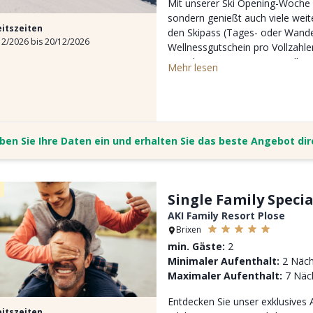
Mit unserer Ski Opening-Woche b
sondern genießt auch viele weit
eitszeiten
den Skipass (Tages- oder Wand
2/2026 bis 20/12/2026
Wellnessgutschein pro Vollzahl
es sich in unserer neuen Welln
Mehr lesen
Erleben Sie die stimmungsvolle 
Christkindlmärkte in Brixen, Br
ben Sie Ihre Daten ein und erhalten Sie das beste Angebot di
Single Family Specia
AKI Family Resort Plose
Brixen
min. Gäste:
2
Minimaler Aufenthalt:
2 Näch
Maximaler Aufenthalt:
7 Näc
Entdecken Sie unser exklusives 
eitszeiten