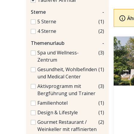
Tauferer Ahrntal
Sterne
-
Äh
5 Sterne
(1)
4 Sterne
(2)
Themenurlaub
-
Spa und Wellness-
(3)
Zentrum
Gesundheit, Wohlbefinden
(1)
und Medical Center
Aktivprogramm mit
(3)
Bergführung und Trainer
Familienhotel
(1)
Design & Lifestyle
(1)
Gourmet Restaurant /
(2)
Weinkeller mit raffinierten