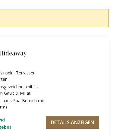
 Hideaway
sinseln, Terrassen,
rten
usgezeichnet mit 14
n Gault & Millau
r Luxus-Spa-Bereich mit
 m²)
und
DETAILS ANZEIGEN
gebot