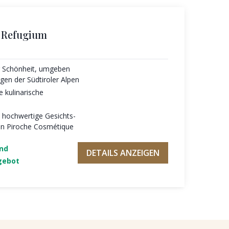
s Refugium
er Schönheit, umgeben
en der Südtiroler Alpen
e kulinarische
, hochwertige Gesichts-
n Piroche Cosmétique
und
DETAILS ANZEIGEN
gebot