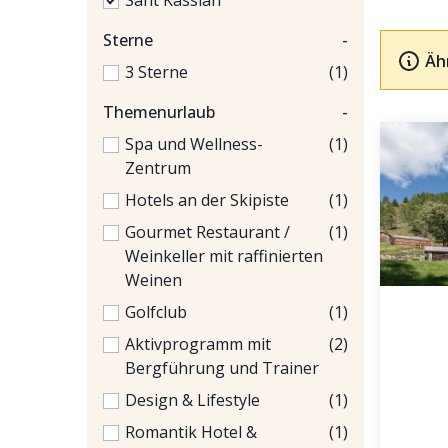
Sant Kassian
Sterne
-
Äh
3 Sterne
(1)
Themenurlaub
-
Spa und Wellness-
(1)
Zentrum
Hotels an der Skipiste
(1)
Gourmet Restaurant /
(1)
Weinkeller mit raffinierten
Weinen
Golfclub
(1)
Aktivprogramm mit
(2)
Bergführung und Trainer
Design & Lifestyle
(1)
Romantik Hotel &
(1)