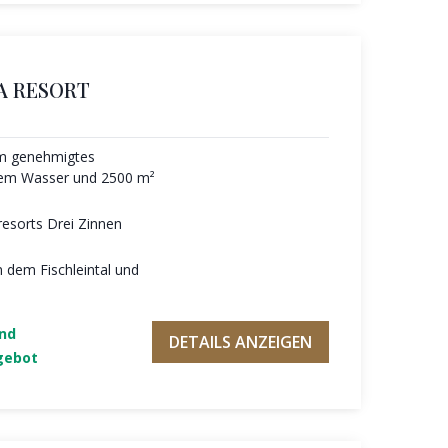
A RESORT
m genehmigtes
igem Wasser und 2500 m²
resorts Drei Zinnen
n dem Fischleintal und
und
DETAILS ANZEIGEN
gebot