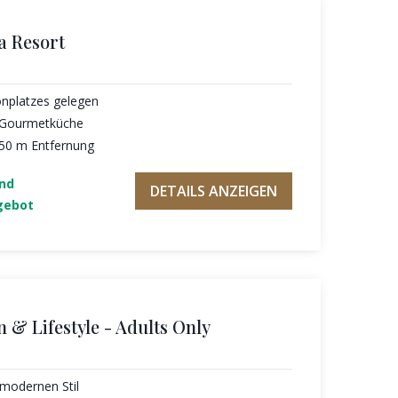
a Resort
onplatzes gelegen
 Gourmetküche
 250 m Entfernung
und
DETAILS ANZEIGEN
gebot
n & Lifestyle - Adults Only
 modernen Stil