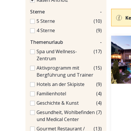
Rasen Antholz
Sterne
-
Ke
5 Sterne
(10)
4 Sterne
(9)
Themenurlaub
-
Spa und Wellness-
(17)
Zentrum
Aktivprogramm mit
(15)
Bergführung und Trainer
Hotels an der Skipiste
(9)
Familienhotel
(4)
Geschichte & Kunst
(4)
Gesundheit, Wohlbefinden
(7)
und Medical Center
Gourmet Restaurant /
(13)