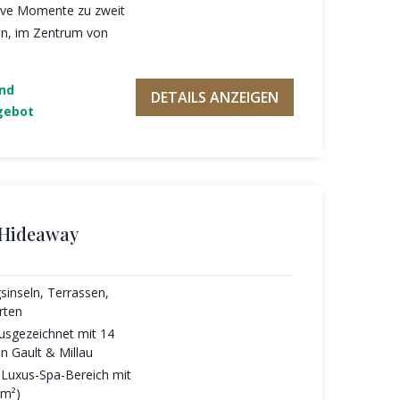
sive Momente zu zweit
n, im Zentrum von
und
DETAILS ANZEIGEN
gebot
 Hideaway
sinseln, Terrassen,
rten
usgezeichnet mit 14
n Gault & Millau
r Luxus-Spa-Bereich mit
 m²)