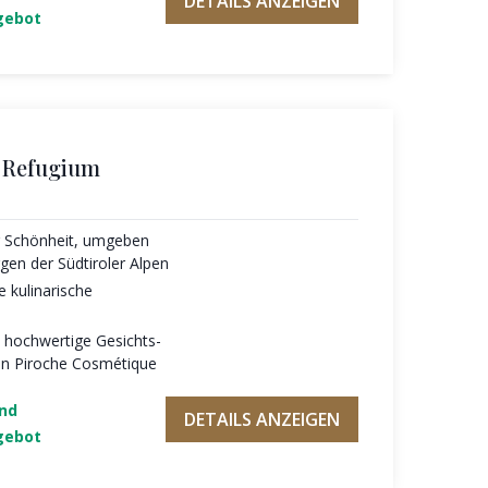
DETAILS ANZEIGEN
gebot
s Refugium
er Schönheit, umgeben
en der Südtiroler Alpen
e kulinarische
, hochwertige Gesichts-
n Piroche Cosmétique
und
DETAILS ANZEIGEN
gebot