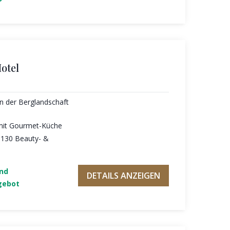
otel
in der Berglandschaft
 mit Gourmet-Küche
t 130 Beauty- &
und
DETAILS ANZEIGEN
gebot