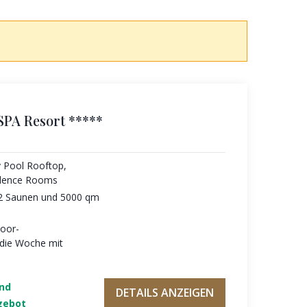
SPA Resort *****
y Pool Rooftop,
ilence Rooms
12 Saunen und 5000 qm
oor-
 die Woche mit
und
DETAILS ANZEIGEN
gebot