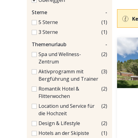
Obereggen
Sterne
-
Ke
5 Sterne
(1)
3 Sterne
(1)
Themenurlaub
-
Spa und Wellness-
(2)
Zentrum
Aktivprogramm mit
(3)
Bergführung und Trainer
Romantik Hotel &
(2)
Flitterwochen
Location und Service für
(2)
die Hochzeit
Design & Lifestyle
(2)
Hotels an der Skipiste
(1)